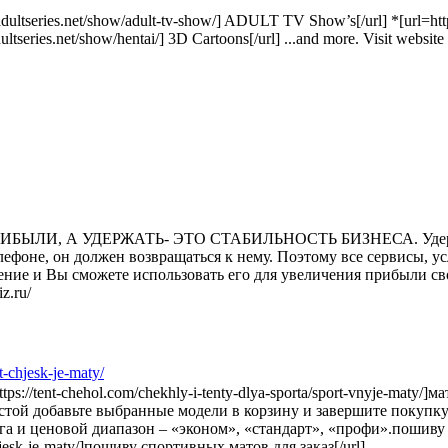
ltseries.net/show/adult-tv-show/] ADULT TV Show’s[/url] *[url=https:
tseries.net/show/hentai/] 3D Cartoons[/url] ...and more. Visit website h
ИБЫЛИ, А УДЕРЖАТЬ- ЭТО СТАБИЛЬНОСТЬ БИЗНЕСА. Удерж
ефоне, он должен возвращаться к нему. Поэтому все сервисы, у
ние и Вы сможете использовать его для увеличения прибыли св
z.ru/
chjesk-je-maty/
tent-chehol.com/chekhly-i-tenty-dlya-sporta/sport-vnyje-maty/]ма
остой добавьте выбранные модели в корзину и завершите покупк
 и ценовой диапазон – «эконом», «стандарт», «профи».пошиву сп
chjesk-je-maty/]пошиву спортивных матов для заказ[/url]