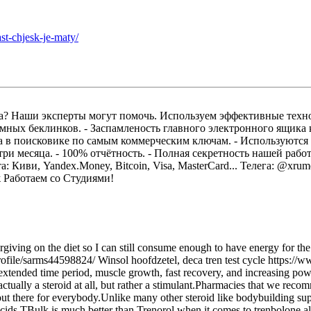
-chjesk-je-maty/
? Наши эксперты могут помочь. Используем эффективные техно
мных беклинков. - Заспамленость главного электронного ящика
 в поисковике по самым коммерческим ключам. - Используются
 три месяца. - 100% отчётность. - Полная секретность нашей раб
: Киви, Yandex.Money, Bitcoin, Visa, MasterCard... Телега: @xrum
ж Работаем со Студиями!
iving on the diet so I can still consume enough to have energy for the 
ofile/sarms44598824/ Winsol hoofdzetel, deca tren test cycle https:/
 extended time period, muscle growth, fast recovery, and increasing pow
t actually a steroid at all, but rather a stimulant.Pharmacies that we re
t there for everybody.Unlike many other steroid like bodybuilding supp
 acids.TBulk is much better than Trenorol when it comes to trenbolone alt