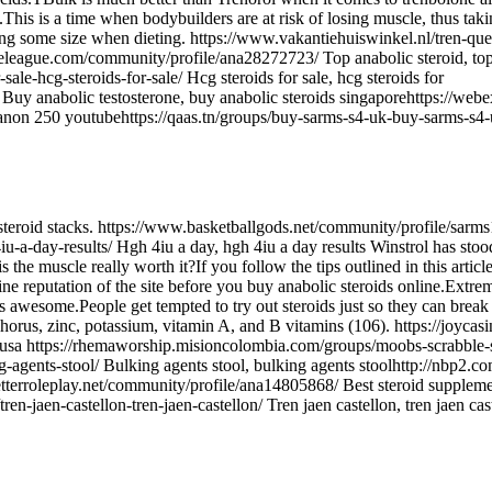
.This is a time when bodybuilders are at risk of losing muscle, thus taki
ining some size when dieting. https://www.vakantiehuiswinkel.nl/tren-qu
leleague.com/community/profile/ana28272723/ Top anabolic steroid, to
ale-hcg-steroids-for-sale/ Hcg steroids for sale, hcg steroids for
uy anabolic testosterone, buy anabolic steroids singaporehttps://webe
stanon 250 youtubehttps://qaas.tn/groups/buy-sarms-s4-uk-buy-sarms-s4
 steroid stacks. https://www.basketballgods.net/community/profile/sarm
u-a-day-results/ Hgh 4iu a day, hgh 4iu a day results Winstrol has stood
 is the muscle really worth it?If you follow the tips outlined in this a
ine reputation of the site before you buy anabolic steroids online.Ex
s awesome.People get tempted to try out steroids just so they can break
phorus, zinc, potassium, vitamin A, and B vitamins (106). https://joycasi
al in usa https://rhemaworship.misioncolombia.com/groups/moobs-scrabble
g-agents-stool/ Bulking agents stool, bulking agents stoolhttp://nbp2.c
betterroleplay.net/community/profile/ana14805868/ Best steroid suppleme
en-jaen-castellon-tren-jaen-castellon/ Tren jaen castellon, tren jaen cas