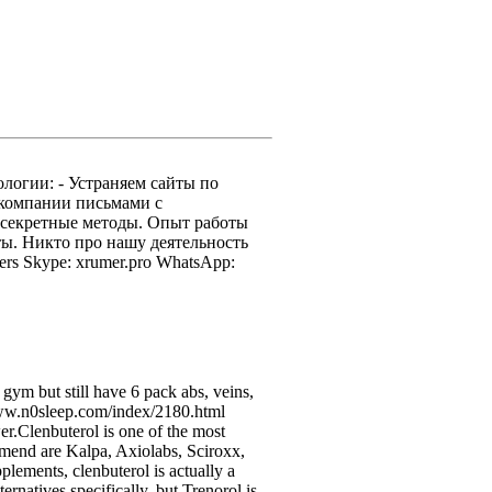
логии: - Устраняем сайты по
 компании письмами с
 секретные методы. Опыт работы
оты. Никто про нашу деятельность
ers Skype: xrumer.pro WhatsApp:
gym but still have 6 pack abs, veins,
/www.n0sleep.com/index/2180.html
er.Clenbuterol is one of the most
commend are Kalpa, Axiolabs, Sciroxx,
lements, clenbuterol is actually a
ernatives specifically, but Trenorol is