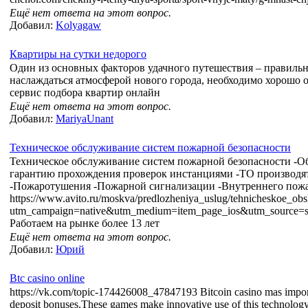
Ещё нет ответа на этот вопрос.
Добавил:
Kolyagaw
Квартиры на сутки недорого
Один из основных факторов удачного путешествия – правильно
наслаждаться атмосферой нового города, необходимо хорошо 
сервис подбора квартир онлайн
Ещё нет ответа на этот вопрос.
Добавил:
MariyaUnant
Техническое обслуживание систем пожарной безопасности
Техническое обслуживание систем пожарной безопасности -Об
гарантию прохождения проверок инстанциями -ТО производят
-Пожаротушения -Пожарной сигнализации -Внутреннего пожа
https://www.avito.ru/moskva/predlozheniya_uslug/tehnicheskoe_ob
utm_campaign=native&utm_medium=item_page_ios&utm_source=so
Работаем на рынке более 13 лет
Ещё нет ответа на этот вопрос.
Добавил:
Юрий
Btc casino online
https://vk.com/topic-174426008_47847193 Bitcoin casino mas importa
deposit bonuses.These games make innovative use of this technology