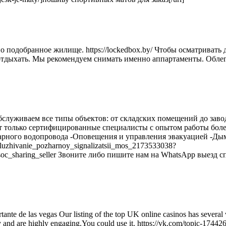
 подобранное жилище. https://lockedbox.by/ Чтобы осматривать
отдыхать. Мы рекомендуем снимать именно аппартаменты. Облег
служиваем все типы объектов: от складских помещений до заво
 только сертифицированные специалисты с опытом работы боле
рного водопровода -Оповещения и управления эвакуацией -Ды
sluzhivanie_pozharnoy_signalizatsii_mos_2173533038?
c_sharing_seller Звоните либо пишите нам на WhatsApp выезд с
nte de las vegas Our listing of the top UK online casinos has several
 and are highly engaging.You could use it. https://vk.com/topic-17442