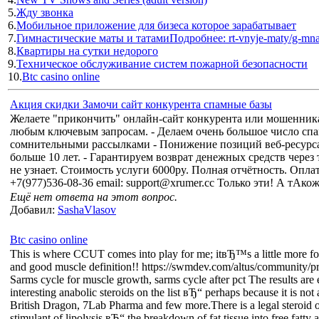
5.
Жду звонка
6.
Мобильное приложение для бизеса которое зарабатывает
7.
Гимнастические маты и татамиПодробнее: rt-vnyje-maty/g-mnast
8.
Квартиры на сутки недорого
9.
Техническое обслуживание систем пожарной безопасности
10.
Btc casino online
Акция скидки Замочи сайт конкурента спамные базы
Желаете "прикончить" онлайн-сайт конкурента или мошенника
любым ключевым запросам. - Делаем очень большое число спа
сомнительными рассылками - Понижение позиций веб-ресурса
больше 10 лет. - Гарантируем возврат денежных средств через
не узнает. Стоимость услуги 6000py. Полная отчётность. Оплата
+7(977)536-08-36 email: support@xrumer.cc Только эти! А тАко
Ещё нет ответа на этот вопрос.
Добавил:
SashaVlasov
Btc casino online
This is where CCUT comes into play for me; itвЂ™s a little more forg
and good muscle definition!! https://swmdev.com/altus/community/pr
Sarms cycle for muscle growth, sarms cycle after pct The results are
interesting anabolic steroids on the list вЂ“ perhaps because it is no
British Dragon, 7Lab Pharma and few more.There is a legal steroid ou
stimulant of lipolysis вЂ“ the breakdown of fat tissue into free fatty