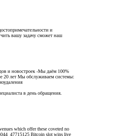
 достопримечательности и
чить вашу задачу сможет наш
дов и новостроек -Мы даём 100%
е 20 лет Мы обслуживаем системы:
моудаления
пециалиста в день обращения.
 venues which offer these coveted no
6044_47715125 Bitcoin slot wins live