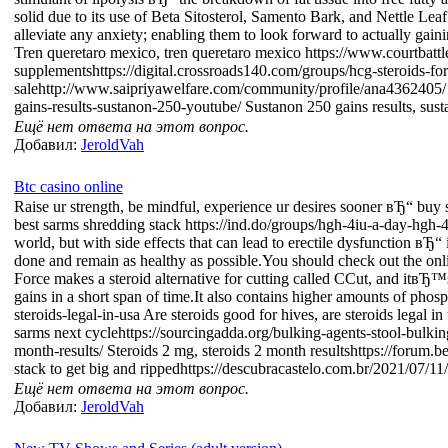
solid due to its use of Beta Sitosterol, Samento Bark, and Nettle Leaf
alleviate any anxiety; enabling them to look forward to actually ga
Tren queretaro mexico, tren queretaro mexico https://www.courtbatt
supplementshttps://digital.crossroads140.com/groups/hcg-steroids-for-s
salehttp://www.saipriyawelfare.com/community/profile/ana4362405/ B
gains-results-sustanon-250-youtube/ Sustanon 250 gains results, su
Ещё нет ответа на этот вопрос.
Добавил:
JeroldVah
Btc casino online
Raise ur strength, be mindful, experience ur desires sooner вЂ“ buy
best sarms shredding stack https://ind.do/groups/hgh-4iu-a-day-hgh-4i
world, but with side effects that can lead to erectile dysfunction вЂ“
done and remain as healthy as possible.You should check out the onl
Force makes a steroid alternative for cutting called CCut, and itвЂ™
gains in a short span of time.It also contains higher amounts of phos
steroids-legal-in-usa Are steroids good for hives, are steroids leg
sarms next cyclehttps://sourcingadda.org/bulking-agents-stool-bulkin
month-results/ Steroids 2 mg, steroids 2 month resultshttps://forum.
stack to get big and rippedhttps://descubracastelo.com.br/2021/07/11/tr
Ещё нет ответа на этот вопрос.
Добавил:
JeroldVah