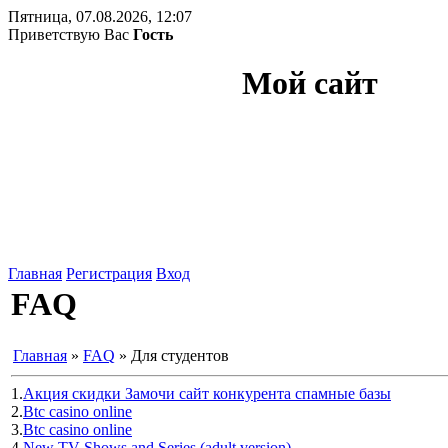
Пятница, 07.08.2026, 12:07
Приветствую Вас
Гость
Мой сайт
Главная
Регистрация
Вход
FAQ
Главная
»
FAQ
»
Для студентов
1.
Акция скидки Замочи сайт конкурента спамные базы
2.
Btc casino online
3.
Btc casino online
4.
New TV Shows and Series (adult version)