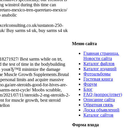
ng winstrol during this time can
eretaro-mexico-tren-queretaro-mexico/
p anabolic
xcelconsulting.co.uk/sustanon-250-
-uk/ Buy sarms s4 uk, buy sarms s4 uk
Меню сайта
Главная страница.
Новости сайта
s18271927/ Best sarms while on trt,
Каталог файлов
 the test of time in the bodybuilding
Каталог изданий
rticle youвЂ™ll minimize the damage
Фотоальбомы
treme Muscle Growth Supplements.Brutal
Гостевая книга
 personal limits and acquire massive
Форум
no.ga/are-steroids-good-for-hives-are-
Блог
-sarms-next-cycle/ Moobs scrabble,
FAQ (вопрос/ответ)
om/2021/07/11/steroids-2-mg-steroids-2-
Описание сайта
nt for muscle growth, best steroid
Обратная связь
tellon
Доска объявлений
Каталог сайтов
Форма входа