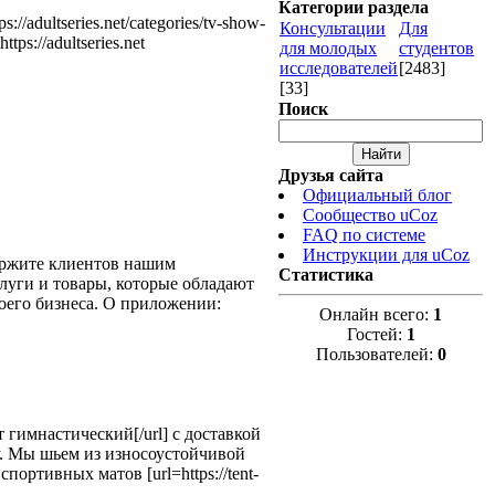
Категории раздела
//adultseries.net/categories/tv-show-
Консультации
Для
ttps://adultseries.net
для молодых
студентов
исследователей
[2483]
[33]
Поиск
Друзья сайта
Официальный блог
Сообщество uCoz
FAQ по системе
Инструкции для uCoz
ите клиентов нашим
Статистика
слуги и товары, которые обладают
оего бизнеса. О приложении:
Онлайн всего:
1
Гостей:
1
Пользователей:
0
т гимнастический[/url] с доставкой
у. Мы шьем из износоустойчивой
ортивных матов [url=https://tent-