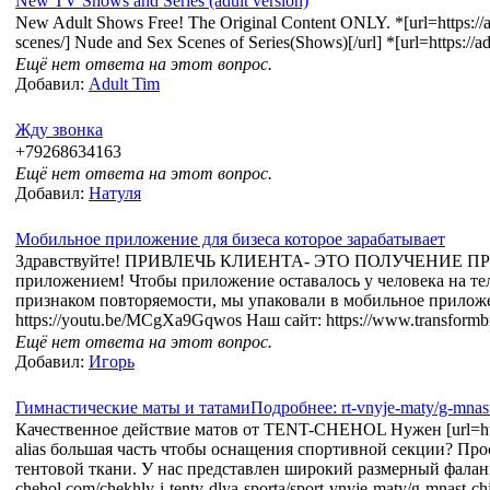
New TV Shows and Series (adult version)
New Adult Shows Free! The Original Content ONLY. *[url=https://adu
scenes/] Nude and Sex Scenes of Series(Shows)[/url] *[url=https://adul
Ещё нет ответа на этот вопрос.
Добавил:
Adult Tim
Жду звонка
+79268634163
Ещё нет ответа на этот вопрос.
Добавил:
Натуля
Мобильное приложение для бизеса которое зарабатывает
Здравствуйте! ПРИВЛЕЧЬ КЛИЕНТА- ЭТО ПОЛУЧЕНИЕ ПР
приложением! Чтобы приложение оставалось у человека на тел
признаком повторяемости, мы упаковали в мобильное приложе
https://youtu.be/MCgXa9Gqwos Наш сайт: https://www.transformbi
Ещё нет ответа на этот вопрос.
Добавил:
Игорь
Гимнастические маты и татамиПодробнее: rt-vnyje-maty/g-mnast-
Качественное действие матов от TENT-CHEHOL Нужен [url=https://
alias большая часть чтобы оснащения спортивной секции? Пр
тентовой ткани. У нас представлен широкий размерный фаланга
chehol.com/chekhly-i-tenty-dlya-sporta/sport-vnyje-maty/g-mnast-